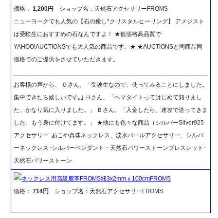
価格：
1,200円
ショップ名：天然石アクセサリーFROMS
ニューヨークでも人気の【石の癒し*クリスタルヒーリング】 アメジスト
は受験生におすすめの石なんですよ！ ★低価格高品質で
YAHOO!AUCTIONSでも大人気の商品です。★ ★AUCTIONSと同商品同
価格でのご提供をさせていただきます。
_________________________________________________________
お客様の声から、 Ｏさん、「受験生なので、使ってみることにしました。
集中できたら嬉しいです｡｣ Ｈさん、「ヘマタイトってはじめて知りまし
た。かなり気に入りました。」 Ｂさん、「入金したら、速攻で送ってきま
した。もう身に付けてます。」 ★他にも色々な商品（シルバーSilver925
アクセサリー･あこや真珠ネックレス、淡水パールアクセサリー、シルバ
ーネックレス･シルバーペンダント・天然石パワーストーンブレスレット･
天然石パワーストーン
ネックレス用高級鹿革FROMS紐3x2mmｘ100cmFROMS
価格：
714円
ショップ名：天然石アクセサリーFROMS