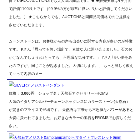
質でYAHOO!AUCTIONSでも大人気の商品です。★ ★販売実績は4ヶ月間
で評価1100以上です （99 9%の方が非常に良い､良いと評価してください
ました。） ★こちらからでも、AUCTIONSと同商品同価格でのご提供を
させていただきます。
_________________________________________________________
ムーンストーンは、お客様からの声も出会いに関する内容が多いのが特徴
です。 Kさん「思っても無い場所で、素敵な人に巡り会えました。石のお
かげなんでしょうね♪とっても、不思議な気分です。」 Yさん｢良い夢をみ
たのですが、同じことが起きました。大切にします。」 もっと詳しく教え
て～って内容のメー
SILVERアメジストペンダント
価格：
3,000円
ショップ名：天然石アクセサリーFROMS
人気のイタリアシルバーチェーンネックレスにカラーストーン(天然石）
が驚きのプライスで登場です。 天然石は古来から不思議なパワーがあると
大切に扱われてきました。お好きなカラーの宝石をFROMSでお探しくだ
さい。
天然石アメジスト&amp;amp;amp;ヘマタイトブレスレット6mm