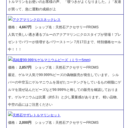
トルマリンをお使いのお客様の声、 「寝つきがよくなりました。｣ 「友達
が買って、急に運動の成績が上
アクアマリンクロスネックレス
価格：
4,667円
ショップ名：天然石アクセサリーFROMS
人気で美しい透き通るブルーのアクアマリンにクロスタイプが登場！プレ
ゼントでパワーが倍増するパワーストーン 7月17日まで、特別価格セール
中！！！
高純度99.999％ゲルマニウムビーズ（ミラー5mm)
価格：
2,857円
ショップ名：天然石アクセサリーFROMS
最近、ゲルマ人気で99.999%ビーズの偽物販売が発生しています。 シル
バーの中空玉にゲルマニウムを混ぜたコーテングをしているもの樹脂にゲ
ルマを混ぜ込んだビーズなど99.999%と称しての販売を確認しておりま
す。ゲルマニウムは比重（約5.3）と少し重量感があります。 軽い品物、
中空の品にはご注意ください
天然石サザレトルマリンセット
価格：
2,000円
ショップ名：天然石アクセサリーFROMS