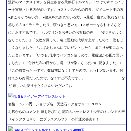
流行のマイナスイオンを発生させる天然石トルマリン！つけてすぐにパワ
ーを実感される方が多いです。 ●ストレスからの過食、ダイエット中の方
●肩こりがつらい方、 ●健康を気されている方、 ●最近、疲れが取れないと
感じる方 ●イライラしたり、寝つきの悪い方､ ●スポーツをされる方など
に、おすすめです。 トルマリンをお使いのお客様の声、 「寝つきがよく
なりました。｣ 「友達が買って、急に運動の成績が上がったので、僕もほ
しくなりました｣ 「おばあちゃんにプレゼントしたら、肩こりが楽になっ
たと言います」 「いつも､仕事でパソコン使うので、電磁波が心配で買い
ました。｣ 「付けた次の日から、肩こりが楽になったのに驚きました。｣
「この前買った○○です。数日前になくしてたので、もう1つ買います。付
けてから好調だったので、なくすと不安です。」 な
ど 嬉しいお便りをたくさんいただいてお
琥珀＆タイガーアイブレスレット
価格：
5,238円
ショップ名：天然石アクセサリーFROMS
お店からのコメント 運を呼びこむ琥珀のネックレス！今年のトレンドのデ
ザインアクセサリーにプラスアルファーの開運の要素も！
14KGFブラックトルマリンネックレス4mm玉