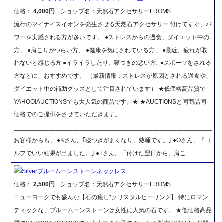
価格：
4,000円
ショップ名：天然石アクセサリーFROMS
流行のマイナイスイオンを発生させる天然石アクセサリー 付けてすぐ、パ
ワーを実感される方が多いです。 ●ストレスからの過食、ダイエット中の
方、 ●肩こりがつらい方、 ●健康を気にされている方、 ●最近、疲れが取
れないと感じる方 ●イライラしたり、寝つきの悪い方､ ●スポーツをされる
方などに、おすすめです。 （最新情報：ストレスが原因とされる過食や、
ダイエット中の補助グッズとして注目されています） ★低価格高品質で
YAHOO!AUCTIONSでも大人気の商品です。★ ★AUCTIONSと同商品同
価格でのご提供をさせていただきます。
_________________________________________________________
お客様からも、 ●Kさん、｢寝つきがよくなり、熟睡です。｣ ●Oさん、「ゴ
ルフでいい結果が出ました。｣ ●Tさん、「付けた翌日から、肩こ
Silverブルームーンストーンネックレス
価格：
2,500円
ショップ名：天然石アクセサリーFROMS
ニューヨークでも盛んな【石の癒し*クリスタルヒーリング】 特にロマン
ティックな、ブルームーンストーンは女性に人気の石です。 ★低価格高品