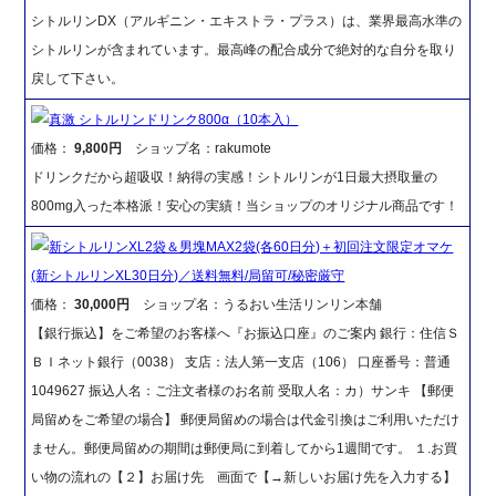
シトルリンDX（アルギニン・エキストラ・プラス）は、業界最高水準の
シトルリンが含まれています。最高峰の配合成分で絶対的な自分を取り
戻して下さい。
真激 シトルリンドリンク800α（10本入）
価格：
9,800円
ショップ名：rakumote
ドリンクだから超吸収！納得の実感！シトルリンが1日最大摂取量の
800mg入った本格派！安心の実績！当ショップのオリジナル商品です！
新シトルリンXL2袋＆男塊MAX2袋(各60日分)＋初回注文限定オマケ
(新シトルリンXL30日分)／送料無料/局留可/秘密厳守
価格：
30,000円
ショップ名：うるおい生活リンリン本舗
【銀行振込】をご希望のお客様へ『お振込口座』のご案内 銀行：住信Ｓ
ＢＩネット銀行（0038） 支店：法人第一支店（106） 口座番号：普通
1049627 振込人名：ご注文者様のお名前 受取人名：カ）サンキ 【郵便
局留めをご希望の場合】 郵便局留めの場合は代金引換はご利用いただけ
ません。郵便局留めの期間は郵便局に到着してから1週間です。 １.お買
い物の流れの【２】お届け先 画面で【→新しいお届け先を入力する】