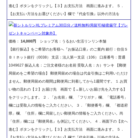
進む】ボタンをクリックし【３】お支払方法 画面に進みます。 ５．
【お支払い方法をお選びください】欄で『代金引換』以外の方法を
新シトルリンXLプレミアム30日分／送料無料/局留可/秘密厳守【プレ
ゼントキャンペーン対象外】
価格：
14,000円
ショップ名：うるおい生活リンリン本舗
【銀行振込】をご希望のお客様へ『お振込口座』のご案内 銀行：住信Ｓ
ＢＩネット銀行（0038） 支店：法人第一支店（106） 口座番号：普通
1049627 振込人名：ご注文者様のお名前 受取人名：カ）サンキ 【郵便
局留めをご希望の場合】 郵便局留めの場合は代金引換はご利用いただけ
ません。郵便局留めの期間は郵便局に到着してから1週間です。 １.お買
い物の流れの【２】お届け先 画面で【→新しいお届け先を入力する】
をクリックします。 ２．「お名前」欄、「フリガナ」欄、「電話番号」
欄には受取人の情報をご入力ください。 ３．「郵便番号」欄、「都道府
県」欄、「住所」欄に局留したい郵便局の情報をご入力ください。尚
「住所」欄には『郵便局名』も併記してください。 ４．画面下の【次へ
進む】ボタンをクリックし【３】お支払方法 画面に進みます。 ５．
【お支払い方法をお選びください】欄で『代金引換』以外の方法を