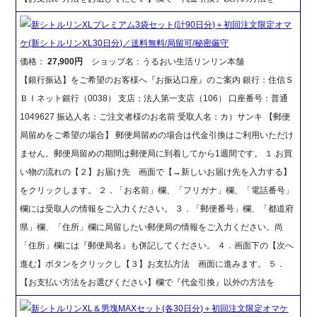
新シトルリンXLプレミアム3袋セット(計90日分)＋初回注文限定オマ
ケ(新シトルリンXL30日分)／送料無料/局留可/秘密厳守
価格：
27,900円
ショップ名：うるおい生活リンリン本舗
【銀行振込】をご希望のお客様へ『お振込口座』のご案内 銀行：住信Ｓ
ＢＩネット銀行（0038） 支店：法人第一支店（106） 口座番号：普通
1049627 振込人名：ご注文者様のお名前 受取人名：カ）サンキ 【郵便
局留めをご希望の場合】 郵便局留めの場合は代金引換はご利用いただけ
ません。郵便局留めの期間は郵便局に到着してから1週間です。 １.お買
い物の流れの【２】お届け先 画面で【→新しいお届け先を入力する】
をクリックします。 ２．「お名前」欄、「フリガナ」欄、「電話番号」
欄には受取人の情報をご入力ください。 ３．「郵便番号」欄、「都道府
県」欄、「住所」欄に局留したい郵便局の情報をご入力ください。尚
「住所」欄には『郵便局名』も併記してください。 ４．画面下の【次へ
進む】ボタンをクリックし【３】お支払方法 画面に進みます。 ５．
【お支払い方法をお選びください】欄で『代金引換』以外の方法を
新シトルリンXL＆男塊MAXセット(各30日分)＋初回注文限定オマケ