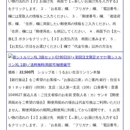
い物の流れの【２】お届け先 画面で【→新しいお届け先を入力する】
をクリックします。 ２．「お名前」欄、「フリガナ」欄、「電話番号」
欄には受取人の情報をご入力ください。 ３．「郵便番号」欄、「都道府
県」欄、「住所」欄に局留したい郵便局の情報をご入力ください。尚
「住所」欄には『郵便局名』も併記してください。 ４．画面下の【次へ
進む】ボタンをクリックし【３】お支払方法 画面に進みます。 ５．
【お支払い方法をお選びください】欄で『代金引換』以外の方法を
新シトルリンXL 3袋セット(計90日分)＋初回注文限定オマケ(新シトル
リンXL 1袋)／送料無料/局留可/秘密厳守
価格：
22,500円
ショップ名：うるおい生活リンリン本舗
【銀行振込】をご希望のお客様へ『お振込口座』のご案内 銀行：住信Ｓ
ＢＩネット銀行（0038） 支店：法人第一支店（106） 口座番号：普通
1049627 振込人名：ご注文者様のお名前 受取人名：カ）サンキ 【郵便
局留めをご希望の場合】 郵便局留めの場合は代金引換はご利用いただけ
ません。郵便局留めの期間は郵便局に到着してから1週間です。 １.お買
い物の流れの【２】お届け先 画面で【→新しいお届け先を入力する】
をクリックします。 ２．「お名前」欄、「フリガナ」欄、「電話番号」