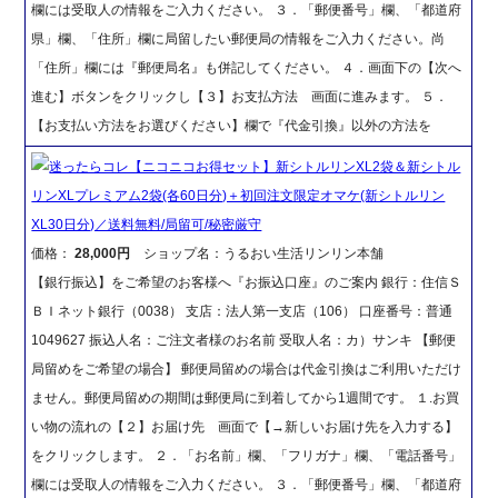
欄には受取人の情報をご入力ください。 ３．「郵便番号」欄、「都道府
県」欄、「住所」欄に局留したい郵便局の情報をご入力ください。尚
「住所」欄には『郵便局名』も併記してください。 ４．画面下の【次へ
進む】ボタンをクリックし【３】お支払方法 画面に進みます。 ５．
【お支払い方法をお選びください】欄で『代金引換』以外の方法を
迷ったらコレ【ニコニコお得セット】新シトルリンXL2袋＆新シトル
リンXLプレミアム2袋(各60日分)＋初回注文限定オマケ(新シトルリン
XL30日分)／送料無料/局留可/秘密厳守
価格：
28,000円
ショップ名：うるおい生活リンリン本舗
【銀行振込】をご希望のお客様へ『お振込口座』のご案内 銀行：住信Ｓ
ＢＩネット銀行（0038） 支店：法人第一支店（106） 口座番号：普通
1049627 振込人名：ご注文者様のお名前 受取人名：カ）サンキ 【郵便
局留めをご希望の場合】 郵便局留めの場合は代金引換はご利用いただけ
ません。郵便局留めの期間は郵便局に到着してから1週間です。 １.お買
い物の流れの【２】お届け先 画面で【→新しいお届け先を入力する】
をクリックします。 ２．「お名前」欄、「フリガナ」欄、「電話番号」
欄には受取人の情報をご入力ください。 ３．「郵便番号」欄、「都道府