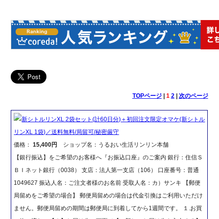
TOPページ
|
1
2
|
次のページ
新シトルリンXL 2袋セット(計60日分)＋初回注文限定オマケ(新シトル
リンXL 1袋)／送料無料/局留可/秘密厳守
価格：
15,400円
ショップ名：うるおい生活リンリン本舗
【銀行振込】をご希望のお客様へ『お振込口座』のご案内 銀行：住信Ｓ
ＢＩネット銀行（0038） 支店：法人第一支店（106） 口座番号：普通
1049627 振込人名：ご注文者様のお名前 受取人名：カ）サンキ 【郵便
局留めをご希望の場合】 郵便局留めの場合は代金引換はご利用いただけ
ません。郵便局留めの期間は郵便局に到着してから1週間です。 １.お買