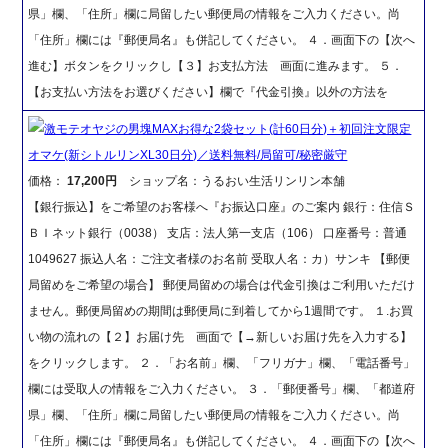
県」欄、「住所」欄に局留したい郵便局の情報をご入力ください。尚
「住所」欄には『郵便局名』も併記してください。 ４．画面下の【次へ
進む】ボタンをクリックし【３】お支払方法 画面に進みます。 ５．
【お支払い方法をお選びください】欄で『代金引換』以外の方法を
激モテオヤジの男塊MAXお得な2袋セット(計60日分)＋初回注文限定
オマケ(新シトルリンXL30日分)／送料無料/局留可/秘密厳守
価格：
17,200円
ショップ名：うるおい生活リンリン本舗
【銀行振込】をご希望のお客様へ『お振込口座』のご案内 銀行：住信Ｓ
ＢＩネット銀行（0038） 支店：法人第一支店（106） 口座番号：普通
1049627 振込人名：ご注文者様のお名前 受取人名：カ）サンキ 【郵便
局留めをご希望の場合】 郵便局留めの場合は代金引換はご利用いただけ
ません。郵便局留めの期間は郵便局に到着してから1週間です。 １.お買
い物の流れの【２】お届け先 画面で【→新しいお届け先を入力する】
をクリックします。 ２．「お名前」欄、「フリガナ」欄、「電話番号」
欄には受取人の情報をご入力ください。 ３．「郵便番号」欄、「都道府
県」欄、「住所」欄に局留したい郵便局の情報をご入力ください。尚
「住所」欄には『郵便局名』も併記してください。 ４．画面下の【次へ