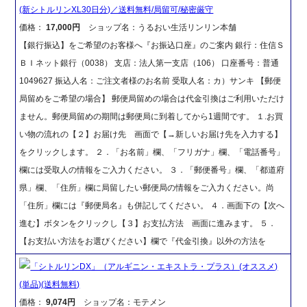
(新シトルリンXL30日分)／送料無料/局留可/秘密厳守
価格：
17,000円
ショップ名：うるおい生活リンリン本舗
【銀行振込】をご希望のお客様へ『お振込口座』のご案内 銀行：住信Ｓ
ＢＩネット銀行（0038） 支店：法人第一支店（106） 口座番号：普通
1049627 振込人名：ご注文者様のお名前 受取人名：カ）サンキ 【郵便
局留めをご希望の場合】 郵便局留めの場合は代金引換はご利用いただけ
ません。郵便局留めの期間は郵便局に到着してから1週間です。 １.お買
い物の流れの【２】お届け先 画面で【→新しいお届け先を入力する】
をクリックします。 ２．「お名前」欄、「フリガナ」欄、「電話番号」
欄には受取人の情報をご入力ください。 ３．「郵便番号」欄、「都道府
県」欄、「住所」欄に局留したい郵便局の情報をご入力ください。尚
「住所」欄には『郵便局名』も併記してください。 ４．画面下の【次へ
進む】ボタンをクリックし【３】お支払方法 画面に進みます。 ５．
【お支払い方法をお選びください】欄で『代金引換』以外の方法を
「シトルリンDX」（アルギニン・エキストラ・プラス）(オススメ)
(単品)(送料無料)
価格：
9,074円
ショップ名：モテメン