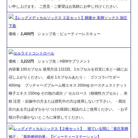
い申し上げます。 ご意見・ご要望はお気軽にお申し付けください。
【レッグメディカルソックス ２足セット】脚痩せ 美脚ソックス 加圧
下着
価格：
2,400円
ショップ名：ビューティーレスキュー
セルライトコントロール
価格：
3,222円
ショップ名：HBWサプリメント
内容量 100カプセル 使用方法 1日2回、1カプセルを目安に水と一緒にお
召し上がりください。 成分 1カプセルあたり： ゴツコラパウダー
400mg ブッチャーズブルーム根エキス 200mg ホースチェストナット
種子エキス 150mg その他の成分 ／ セルロース（植物性カプセル）、米
粉 注意 ・妊娠中の方または授乳中の方は使用しないで下さい。 ・既往
症のある方は必ずかかりつけの医師に相談の上ご使用ください。 ・お子
様の手の届かないところに保管してください。
レッグメディカルソックス【２枚セット】 寝ている間に「着圧美脚
矯正」「脂肪燃焼効果」【ビューティーステーション】