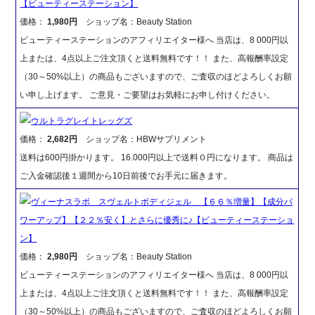
【ビューティーステーション】
価格：
1,980円
ショップ名：Beauty Station
ビューティーステーションのアフィリエイター様へ 当店は、8 000円以
上または、4点以上ご注文頂くと送料無料です！！ また、高報酬率設定
（30～50%以上）の商品もございますので、ご査収のほどよろしくお願
い申し上げます。 ご意見・ご要望はお気軽にお申し付けください。
ウルトラグレイトレッグズ
価格：
2,682円
ショップ名：HBWサプリメント
送料は600円掛かります。 16.000円以上で送料０円になります。 商品は
ご入金確認後１週間から10日前後でお手元に届きます。
ヴィーナスラボ スヴェルトボディジェル 【６６％増量】【成分パ
ワーアップ】【２２％安く】とさらに優秀に♪【ビューティーステーショ
ン】
価格：
2,980円
ショップ名：Beauty Station
ビューティーステーションのアフィリエイター様へ 当店は、8 000円以
上または、4点以上ご注文頂くと送料無料です！！ また、高報酬率設定
（30～50%以上）の商品もございますので、ご査収のほどよろしくお願