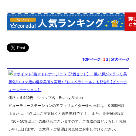
TOPページ
|
1
2
|
次のページ
☆ポイント3倍☆ドレナージェＳ【3個セット】 醜い脚がスラ～リ美
脚化!!エステ級の痩身美脚を実現♪『レスベラトール』も配合!!【ビューテ
ィーステーション】
価格：
5,940円
ショップ名：Beauty Station
ビューティーステーションのアフィリエイター様へ 当店は、8 000円以
上または、4点以上ご注文頂くと送料無料です！！ また、高報酬率設定
（30～50%以上）の商品もございますので、ご査収のほどよろしくお願
い申し上げます。 ご意見・ご要望はお気軽にお申し付けください。