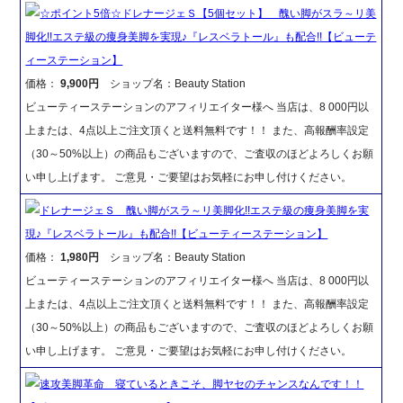
☆ポイント5倍☆ドレナージェＳ【5個セット】 醜い脚がスラ～リ美
脚化!!エステ級の痩身美脚を実現♪『レスベラトール』も配合!!【ビューテ
ィーステーション】
価格：
9,900円
ショップ名：Beauty Station
ビューティーステーションのアフィリエイター様へ 当店は、8 000円以
上または、4点以上ご注文頂くと送料無料です！！ また、高報酬率設定
（30～50%以上）の商品もございますので、ご査収のほどよろしくお願
い申し上げます。 ご意見・ご要望はお気軽にお申し付けください。
ドレナージェＳ 醜い脚がスラ～リ美脚化!!エステ級の痩身美脚を実
現♪『レスベラトール』も配合!!【ビューティーステーション】
価格：
1,980円
ショップ名：Beauty Station
ビューティーステーションのアフィリエイター様へ 当店は、8 000円以
上または、4点以上ご注文頂くと送料無料です！！ また、高報酬率設定
（30～50%以上）の商品もございますので、ご査収のほどよろしくお願
い申し上げます。 ご意見・ご要望はお気軽にお申し付けください。
速攻美脚革命 寝ているときこそ、脚ヤセのチャンスなんです！！