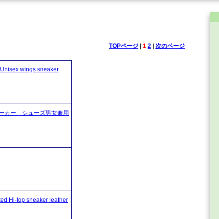
TOPページ
|
1
2
|
次のページ
 wings sneaker
 風スニーカー シューズ男女兼用
top sneaker leather