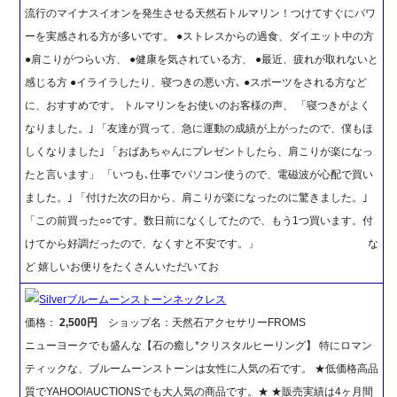
流行のマイナスイオンを発生させる天然石トルマリン！つけてすぐにパワ
ーを実感される方が多いです。 ●ストレスからの過食、ダイエット中の方
●肩こりがつらい方、 ●健康を気されている方、 ●最近、疲れが取れないと
感じる方 ●イライラしたり、寝つきの悪い方､ ●スポーツをされる方など
に、おすすめです。 トルマリンをお使いのお客様の声、 「寝つきがよく
なりました。｣ 「友達が買って、急に運動の成績が上がったので、僕もほ
しくなりました｣ 「おばあちゃんにプレゼントしたら、肩こりが楽になっ
たと言います」 「いつも､仕事でパソコン使うので、電磁波が心配で買い
ました。｣ 「付けた次の日から、肩こりが楽になったのに驚きました。｣
「この前買った○○です。数日前になくしてたので、もう1つ買います。付
けてから好調だったので、なくすと不安です。」 な
ど 嬉しいお便りをたくさんいただいてお
Silverブルームーンストーンネックレス
価格：
2,500円
ショップ名：天然石アクセサリーFROMS
ニューヨークでも盛んな【石の癒し*クリスタルヒーリング】 特にロマン
ティックな、ブルームーンストーンは女性に人気の石です。 ★低価格高品
質でYAHOO!AUCTIONSでも大人気の商品です。★ ★販売実績は4ヶ月間