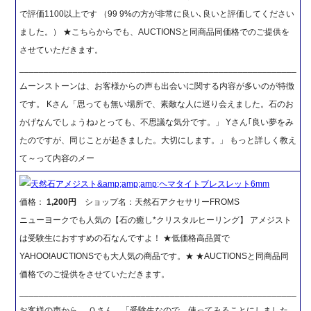
で評価1100以上です （99 9%の方が非常に良い､良いと評価してください
ました。） ★こちらからでも、AUCTIONSと同商品同価格でのご提供を
させていただきます。
_________________________________________________________
ムーンストーンは、お客様からの声も出会いに関する内容が多いのが特徴
です。 Kさん「思っても無い場所で、素敵な人に巡り会えました。石のお
かげなんでしょうね♪とっても、不思議な気分です。」 Yさん｢良い夢をみ
たのですが、同じことが起きました。大切にします。」 もっと詳しく教え
て～って内容のメー
天然石アメジスト&amp;amp;amp;ヘマタイトブレスレット6mm
価格：
1,200円
ショップ名：天然石アクセサリーFROMS
ニューヨークでも人気の【石の癒し*クリスタルヒーリング】 アメジスト
は受験生におすすめの石なんですよ！ ★低価格高品質で
YAHOO!AUCTIONSでも大人気の商品です。★ ★AUCTIONSと同商品同
価格でのご提供をさせていただきます。
_________________________________________________________
お客様の声から、 Ｏさん、「受験生なので、使ってみることにしました。