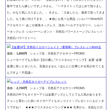
集中できたら嬉しいです｡｣ Ｈさん、「ヘマタイトってはじめて知りまし
た。かなり気に入りました。」 Ｂさん、「入金したら、速攻で送ってきま
した。もう身に付けてます。」 ★他にも色々な商品（シルバーSilver925
アクセサリー･あこや真珠ネックレス、淡水パールアクセサリー、シルバ
ーネックレス･シルバーペンダント・天然石パワーストーンブレスレット･
天然石パワーストーン
【金運UP】天然石イエロージェイド（黄翡翠）ブレスレット8mm玉
価格：
1,800円
ショップ名：天然石アクセサリーFROMS
ニューヨークでも人気の【石の癒し*クリスタルヒーリング】 金運･金運･
金運に良いときいたら、見逃せません！ほんとに仕事にやる気が出てくる
んですよ！不思議～
レッド・天然石タイガーアイブレスレット
価格：
2,700円
ショップ名：天然石アクセサリーFROMS
天然石の中でもタイガーアイは金運グッズとしてとても人気があります。
チョッと変わった赤いタイガーアイもカッコイイ！プレゼントにもピッタ
リですね！ ★★★クリスタルヒーリング★★★ 古来から、水晶などの