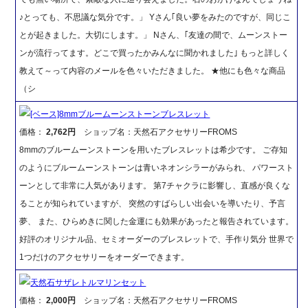
♪とっても、不思議な気分です。」 Yさん｢良い夢をみたのですが、同じこ
とが起きました。大切にします。」 Nさん、｢友達の間で、ムーンストー
ンが流行ってます。どこで買ったかみんなに聞かれました｣ もっと詳しく
教えて～って内容のメールを色々いただきました。 ★他にも色々な商品
（シ
[ベース]8mmブルームーンストーンブレスレット
価格：
2,762円
ショップ名：天然石アクセサリーFROMS
8mmのブルームーンストーンを用いたブレスレットは希少です。 ご存知
のようにブルームーンストーンは青いネオンシラーがみられ、 パワースト
ーンとして非常に人気があります。 第7チャクラに影響し、直感が良くな
ることが知られていますが、 突然のすばらしい出会いを導いたり、予言
夢、 また、ひらめきに関した金運にも効果があったと報告されています。
好評のオリジナル品、セミオーダーのブレスレットで、手作り気分 世界で
1つだけのアクセサリーをオーダーできます。
天然石サザレトルマリンセット
価格：
2,000円
ショップ名：天然石アクセサリーFROMS