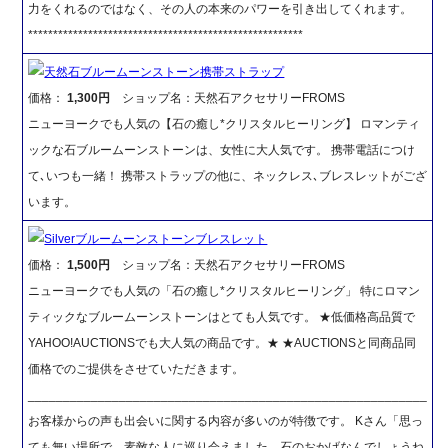
力をくれるのではなく、その人の本来のパワーを引き出してくれます。
*******************************************************
天然石ブルームーンストーン携帯ストラップ
価格：
1,300円
ショップ名：天然石アクセサリーFROMS
ニューヨークでも人気の【石の癒し*クリスタルヒーリング】 ロマンティ
ックな石ブルームーンストーンは、女性に大人気です。 携帯電話につけ
て､いつも一緒！ 携帯ストラップの他に、ネックレス､ブレスレットがござ
います。
Silverブルームーンストーンブレスレット
価格：
1,500円
ショップ名：天然石アクセサリーFROMS
ニューヨークでも人気の「石の癒し*クリスタルヒーリング」 特にロマン
ティックなブルームーンストーンはとても人気です。 ★低価格高品質で
YAHOO!AUCTIONSでも大人気の商品です。★ ★AUCTIONSと同商品同
価格でのご提供をさせていただきます。
_________________________________________________________
お客様からの声も出会いに関する内容が多いのが特徴です。 Kさん「思っ
ても無い場所で、素敵な人に巡り会えました。石のおかげなんでしょうね