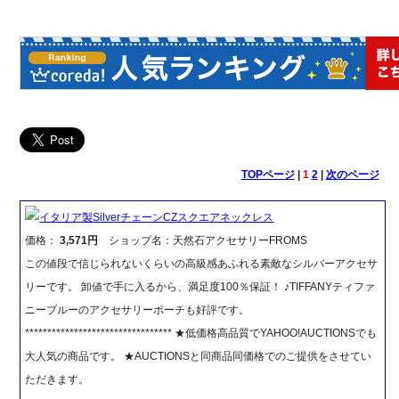
TOPページ
|
1
2
|
次のページ
イタリア製SilverチェーンCZスクエアネックレス
価格：
3,571円
ショップ名：天然石アクセサリーFROMS
この値段で信じられないくらいの高級感あふれる素敵なシルバーアクセサ
リーです。 卸値で手に入るから、満足度100％保証！ ♪TIFFANYティファ
ニーブルーのアクセサリーポーチも好評です。
********************************* ★低価格高品質でYAHOO!AUCTIONSでも
大人気の商品です。 ★AUCTIONSと同商品同価格でのご提供をさせてい
ただきます。