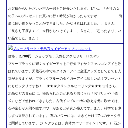
_________________________________________________________
お客様からいただいた声の一部をご紹介いたします。 Iさん、「会社の女
の子へのプレゼントに買いに行く時間が無かったんですが、 簡
単に良い物をかうことができました。かなり喜ばれました。」 Uさん、
「長さも丁度よくて、今日からつけてます。」 Nさん、「思ったより、い
い品でした。またよ
ブルーブラック・天然石タイガーアイブレスレット
価格：
2,700円
ショップ名：天然石アクセサリーFROMS
ブルーブラックに輝くタイガーアイをご存知ですか？ファルコンアイと呼
ばれています。天然石の中でもタイガーアイは金運グッズとしてとても人
気がありますが、ブラックブルーのタイガーアイは珍しい品！プレゼント
にもピッタリですね！ ★★★クリスタルヒーリング★★★ 古来から、
水晶などの貴石には、秘められた力があると信じられ『お守り』や『儀
式』などで使われてきました。古代インドのヨガの教えを元に欧米では、
石や宝石が人間を癒すパワーがあると研究が盛んです。また、科学でも少
しずつ立証されています。 石のパワーには、大きく分けて7つのチャクラ
と関係しています。 (チャクラとは、身体のパワーポイントです。） 石が