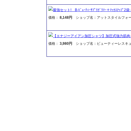
最強セット! B-ﾋﾞｭｰﾃｨｰｻﾌﾟﾘｸﾞﾗﾏｰ＋ﾏｯｸｽｱｯﾌﾟ2袋
価格：
8,148円
ショップ名：アットスタイルフォ
【エナジーアイアン加圧シャツ】加圧式強力筋肉
価格：
3,980円
ショップ名：ビューティーレスキ