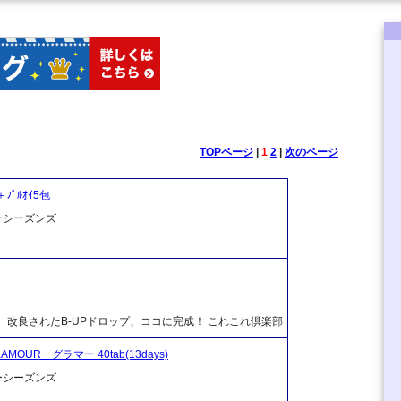
TOPページ
|
1
2
|
次のページ
＋ﾌﾟﾙｵｲ5包
ーシーズンズ
改良されたB-UPドロップ、ココに完成！ これこれ倶楽部
R グラマー 40tab(13days)
ーシーズンズ