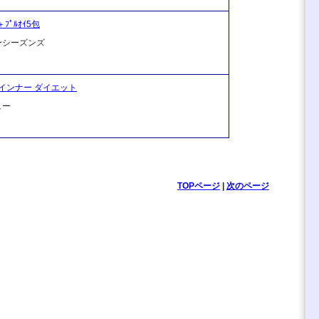
＋ﾌﾟﾙｵｲ5包
ーシーズンズ
インナー ダイエット
ュー
TOPページ
|
次のページ