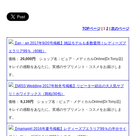
TOPページ
|
1
2
|
次のページ
【an・an 2017年9/20号掲載】雑誌モデルも多数愛用！レディーズプ
エラリア99％（60粒）
価格：
20,000円
ショップ名：ピュア・メディカルOnline[Dr.Tony店]
キレイの感動をあなたに。実感のサプリメント・コスメをお届けしま
す。
【MISS Wedding 2017年秋冬号掲載】リピーター続出の大人気サプ
リ！ホワイテックス（顆粒/30包）
価格：
9,139円
ショップ名：ピュア・メディカルOnline[Dr.Tony店]
キレイの感動をあなたに。実感のサプリメント・コスメをお届けしま
す。
【mamagirl 2016年夏号掲載】レディーズプエラリア99％の半分サイ