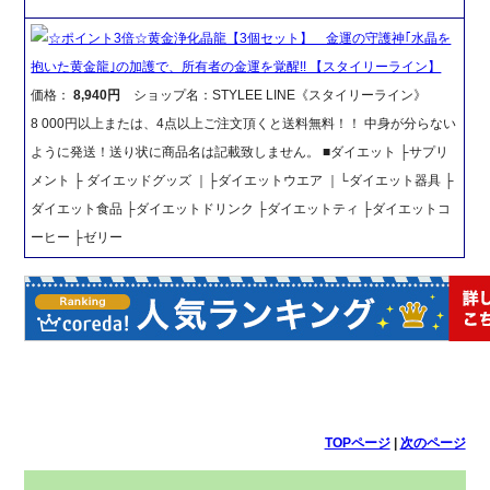
☆ポイント3倍☆黄金浄化晶龍【3個セット】 金運の守護神｢水晶を
抱いた黄金龍｣の加護で、所有者の金運を覚醒!! 【スタイリーライン】
価格：
8,940円
ショップ名：STYLEE LINE《スタイリーライン》
8 000円以上または、4点以上ご注文頂くと送料無料！！ 中身が分らない
ように発送！送り状に商品名は記載致しません。 ■ダイエット ├サプリ
メント ├ ダイエッドグッズ ｜├ダイエットウエア ｜└ダイエット器具 ├
ダイエット食品 ├ダイエットドリンク ├ダイエットティ ├ダイエットコ
ーヒー ├ゼリー
TOPページ
|
次のページ