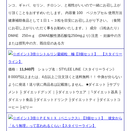
ンコ、ギャバ、セリン、チロシン、と相性がいいので一緒にお召し上が
り頂くことをおすすめいたします。 内容量 100 ベジカプセル 使用方法
健康補助食品として１日１～３粒を目安にお召し上がり下さい。（食間
にお召し上がりいただく事をお勧めいたします。） 成分 （1粒あたり）
DMAE 250ｍｇ (DMAE酸性酒石酸塩250mgより) 注意 ・ 妊娠中の方
または授乳中の方、既往症のある方
☆ポイント3倍☆シトルリン凝縮粒 極【3個セット】 【スタイリー
ライン】
価格：
11,940円
ショップ名：STYLEE LINE《スタイリーライン》
8 000円以上または、4点以上ご注文頂くと送料無料！！ 中身が分らない
ように発送！送り状に商品名は記載致しません。 ■ダイエット ├サプリ
メント ├ ダイエッドグッズ ｜├ダイエットウエア ｜└ダイエット器具 ├
ダイエット食品 ├ダイエットドリンク ├ダイエットティ ├ダイエットコ
ーヒー ├ゼリー
☆ポイント3倍☆ＰＥＮＩＸ（ペニックス）【3個セット】 彼女から
「もう無理」って言われるくらい【スタイリーライン】