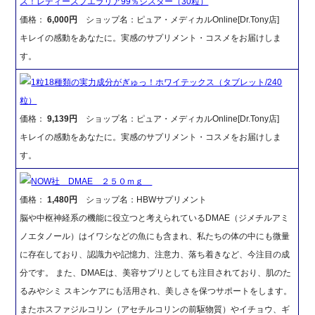
ズ！レディーズプエラリア99％シスター（30粒）
価格：
6,000円
ショップ名：ピュア・メディカルOnline[Dr.Tony店]
キレイの感動をあなたに。実感のサプリメント・コスメをお届けしま
す。
1粒18種類の実力成分がぎゅっ！ホワイテックス（タブレット/240
粒）
価格：
9,139円
ショップ名：ピュア・メディカルOnline[Dr.Tony店]
キレイの感動をあなたに。実感のサプリメント・コスメをお届けしま
す。
NOW社 DMAE ２５０ｍｇ
価格：
1,480円
ショップ名：HBWサプリメント
脳や中枢神経系の機能に役立つと考えられているDMAE（ジメチルアミ
ノエタノール）はイワシなどの魚にも含まれ、私たちの体の中にも微量
に存在しており、認識力や記憶力、注意力、落ち着きなど、今注目の成
分です。 また、DMAEは、美容サプリとしても注目されており、肌のた
るみやシミ スキンケアにも活用され、美しさを保つサポートをします。
またホスファジルコリン（アセチルコリンの前駆物質）やイチョウ、ギ