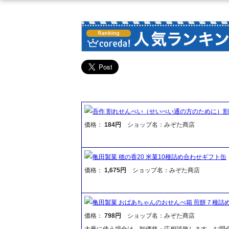
吾作 割れせんべい（せいべい通の方のために）
価格：
184円
ショップ名：みぞた商店
亀田製菓 穂の香20 米菓10種詰め合わせギフト缶
価格：
1,675円
ショップ名：みぞた商店
亀田製菓 おばあちゃんのおせんべ箱 煎餅７種詰
価格：
798円
ショップ名：みぞた商店
大量に使う場合は、卸価格・応相談致します。お問