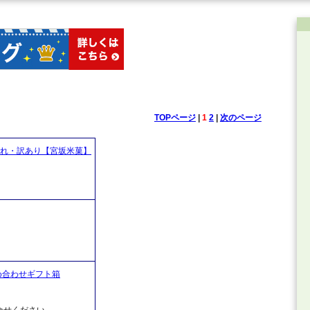
TOPページ
|
1
2
|
次のページ
割れ・訳あり【宮坂米菓】
め合わせギフト箱
合せください。