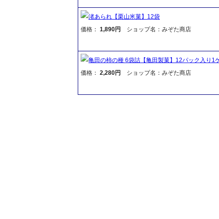
渚あられ【栗山米菓】12袋
価格：
1,890円
ショップ名：みぞた商店
亀田の柿の種 6袋詰【亀田製菓】12パック入り1
価格：
2,280円
ショップ名：みぞた商店