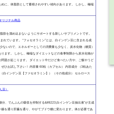
ために、体脂肪として蓄積されやすい傾向があります。 しかし、極端
オリジナル商品
な脂肪を溜め込まないようにサポートする新しいサプリメントです。
まれています。 “フォセオラミン”とは、白インゲン豆に含まれる成
と少ないので、エネルギーとしての消費量も少なく、炭水化物（糖質）
あります。 しかし、極端なダイエットなどの食事制限から炭水化物が
の問題が起こります。 ダイエット中だけど食べたい方や、ご飯やうど
ひお試し下さい！ 内容量 60粒（カプセル） 内容成分 （3粒あた
mg（白インゲン豆【ファセオラミン】） （その他成分） セルロース
ん豆）
分、でんぷんの吸収を抑制する&#8223;白インゲン豆抽出液”が主成
小腸を通り肝臓を通り、やがてブドウ糖に変わります。体が必要であ