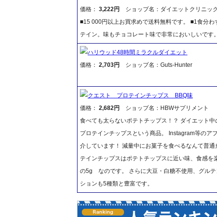
価格：
3,222円
ショップ名：ダイエットクリニッ
■15 000円以上お買求めで送料無料です。 ■1食
テイン。味もチョコレート味で非常においしいです
ハリウッド48時間ミラクルダイエット
価格：
2,703円
ショップ名：Guts-Hunter
クエスト プロテインチップス BBQ味
価格：
2,682円
ショップ名：HBWサプリメント
食べても太らないポテトチップス！？ ダイエット中の方 
プロテインチップスという商品。 Instagram
介しています！ 減量中にお菓子を食べるなんて普通
テインチップスはポテトチップスに近い味、食感を楽
の5g なのです。 さらに大豆・白糖不使用、グル
ションも5種類と豊富です。