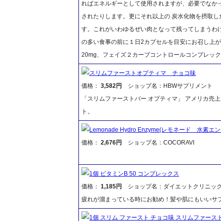
ればエネルギーとして使用されますが、必要でなか
されたりします。更にそれ以上の 炭水化物を摂取
す。これがいわゆるぜい肉となって残ってしまうわけで
の多い食事の前に１日2カプセルを目安にお召し上がり下
20mg、フェイズ２カーブコントロールコンプレッ
スリムファーストオプティマ チョコ味
価格：
3,582円
ショップ名：HBWサプリメント
「スリムファーストバー オプティマ」 アメリカ売
ト。
Lemonade Hydro Enzyme(レモネード 水素エ
価格：
2,676円
ショップ名：COCORAVI
1個 ビタミンB 50 コンプレックス
価格：
1,185円
ショップ名：ダイエットクリニッ
疲れが溜まっている時にお勧め！髪や肌にもいいサ
1個 スリム ファースト チョコ味 スリムファース