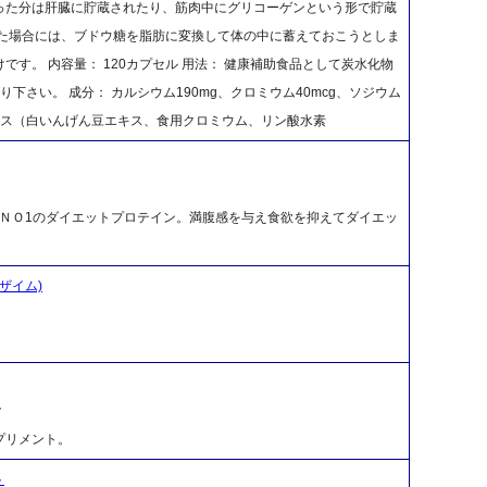
った分は肝臓に貯蔵されたり、筋肉中にグリコーゲンという形で貯蔵
した場合には、ブドウ糖を脂肪に変換して体の中に蓄えておこうとしま
す。 内容量： 120カプセル 用法： 健康補助食品として炭水化物
さい。 成分： カルシウム190mg、クロミウム40mcg、ソジウム
クス（白いんげん豆エキス、食用クロミウム、リン酸水素
上ＮＯ1のダイエットプロテイン。満腹感を与え食欲を抑えてダイエッ
ンザイム)
ク
プリメント。
ト