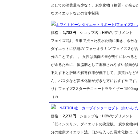
としての消費量も少なく、炭水化物（糖質）が余る
なダイエットなどの食事制限
ホワイトビーンダイエットサポート(フェイズ2）
価格：
1,782円
ショップ名：HBWサプリメント
フェイズ2は、食事で摂った炭水化物に働き、余分
ダイエットに話題の“フォセオラミン”フェイズ２が含
分のことです。 。 女性は筋肉の量が男性に比べる
が余るために、体脂肪として蓄積されやすい傾向が
不足すると肝臓の解毒作用が低下して、肌荒れなど
ん、パスタなど炭水化物が好きな方におすすめです。ぜ
り）フェイズ2スターチニュートラライザー 1500
（カ
NATROL社 カーブインターセプト（白いんげ
価格：
2,232円
ショップ名：HBWサプリメント
「低インスリン」ダイエットの決定版。 炭水化物や糖
分の健康ダイエット法。口から入った炭水化物は、