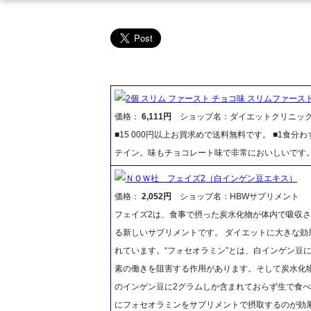
2個 スリム ファースト チョコ味 スリムファース
価格：
6,111円
ショップ名：ダイエットクリニッ
■15 000円以上お買求めで送料無料です。 ■1食
テイン。味もチョコレート味で非常においしいです
ＮＯＷ社 フェイズ2（白インゲン豆エキス）
価格：
2,052円
ショップ名：HBWサプリメント
フェイズ2は、食事で摂った炭水化物が体内で吸収
る新しいサプリメントです。 ダイエットに大きな効
れています。“フォセオラミン”とは、白インゲン豆
素の働きを阻害する作用があります。そして炭水化物
のインゲン豆に2グラムしか含まれておらず生で食
にフォセオラミンをサプリメントで摂取するのが効