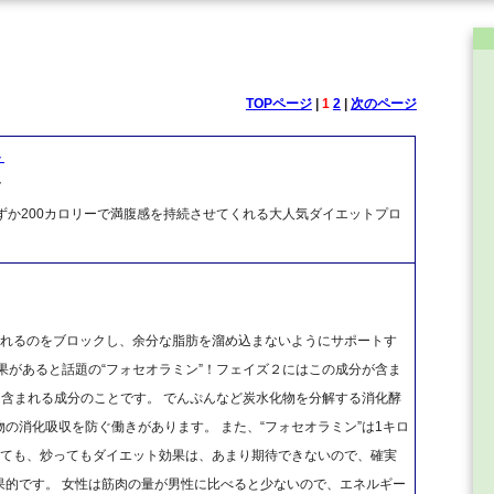
TOPページ
|
1
2
|
次のページ
ト
ク
分わずか200カロリーで満腹感を持続させてくれる大人気ダイエットプロ
。
されるのをブロックし、余分な脂肪を溜め込まないようにサポートす
果があると話題の“フォセオラミン”！フェイズ２にはこの成分が含ま
に含まれる成分のことです。 でんぷんなど炭水化物を分解する消化酵
の消化吸収を防ぐ働きがあります。 また、“フォセオラミン”は1キロ
べても、炒ってもダイエット効果は、あまり期待できないので、確実
果的です。 女性は筋肉の量が男性に比べると少ないので、エネルギー