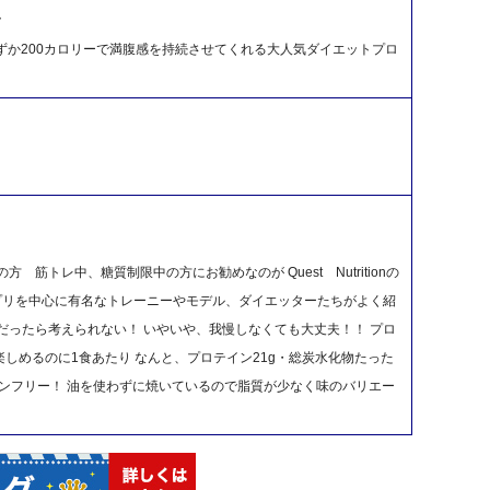
ク
分わずか200カロリーで満腹感を持続させてくれる大人気ダイエットプロ
。
筋トレ中、糖質制限中の方にお勧めなのが Quest Nutritionの
等のアプリを中心に有名なトレーニーやモデル、ダイエッターたちがよく紹
だったら考えられない！ いやいや、我慢しなくても大丈夫！！ プロ
しめるのに1食あたり なんと、プロテイン21g・総炭水化物たった
テンフリー！ 油を使わずに焼いているので脂質が少なく味のバリエー